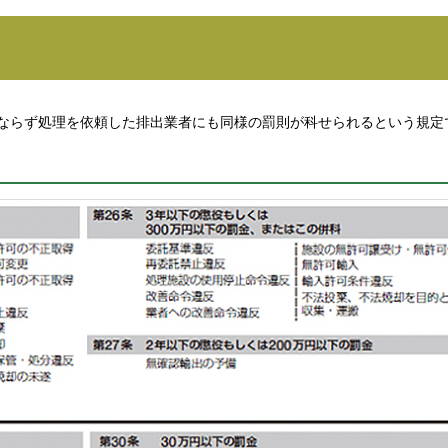
ならず処理を依頼した排出業者にも同様の罰則が科せられるという規定