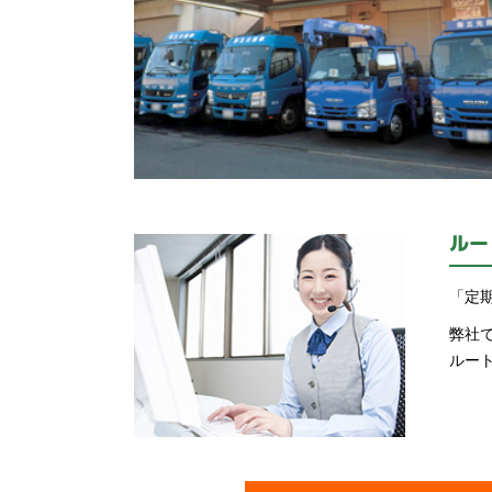
ルー
「定
弊社
ルー