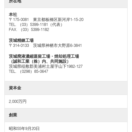
所在地
本社
〒175-0081 東京都板橋区新河岸1-15-20
TEL. （03）5399-1181（代表）
FAX. （03）5399-1182
茨城精錬工場
〒314-0133 茨城県神栖市大野原6-3841
茨城廃液濃縮蒸留工場・焼却処理工場
（誠和工業（株）内、共同施設）
茨城県稲敷郡美浦村土屋字山下1982-127
TEL. （0298）85-0647
資本金
2,000万円
創業
昭和55年9月20日