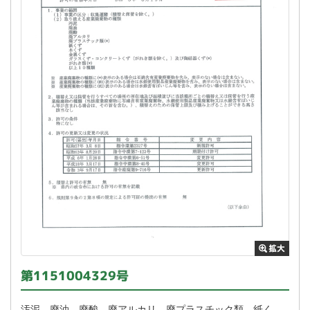
第1151004329号
汚泥、廃油、廃酸、廃アルカリ、廃プラスチック類、紙く