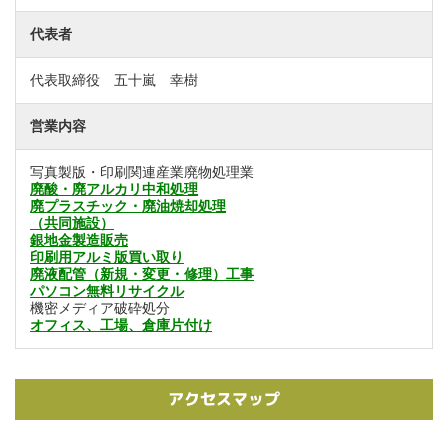
代表者
代表取締役 五十嵐 幸樹
営業内容
写真製版・印刷関連産業廃物処理業
廃酸・廃アルカリ中和処理
廃プラスチック・廃油焼却処理
（共同施設）
銀地金製造販売
印刷用アルミ版買い取り
廃液配管（新規・変更・修理）工事
パソコン無料リサイクル
機密メディア破砕処分
オフィス、工場、倉庫片付け
アクセスマップ